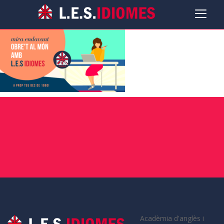
Acadèmia d'anglès i